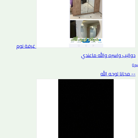
غرفة نوم
دواليب واسره والله ماعندي
0 التقييم
-- مجانا لوجه الله