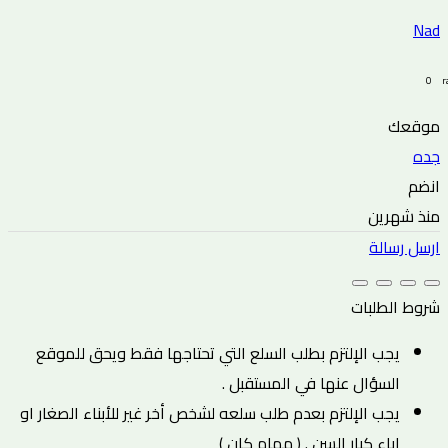
Nad
0 rating
موقعك
جده
انضم
منذ شهرين
ارسل رسالة
شروط الطلبات
يجب الإلتزم بطلب السلع التي تحتاجها فقط ويحق للموقع
السؤال عنها في المستقبل .
يجب الإلتزم بعدم طلب سلعه لشخص أخر غير للأبناء الصغار او
اباء كبار السن . ( مهام كان )