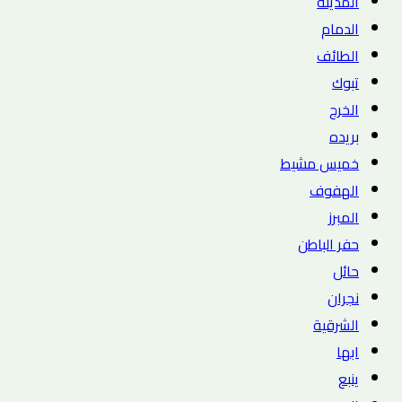
المدينة
الدمام
الطائف
تبوك
الخرج
بريده
خميس مشيط
الهفوف
المبرز
حفر الباطن
حائل
نجران
الشرقية
ابها
ينبع