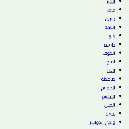
الخبر
عرعر
جيزان
الباحه
رابغ
طريف
الجوف
املج
العلا
صامطه
الجموم
القصيم
الجبيل
عنيزة
وادي الدواسر