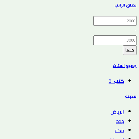
نطاق الراتب
-
حسنا
جميع الفئات
كتب
0
مدينه
الرياض
جده
مكه