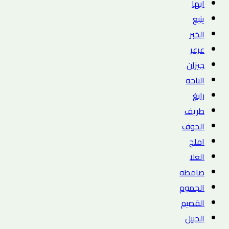
ابها
ينبع
الخبر
عرعر
جيزان
الباحه
رابغ
طريف
الجوف
املج
العلا
صامطه
الجموم
القصيم
الجبيل