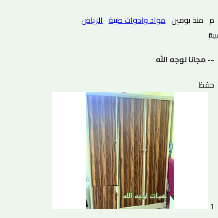
م
منذ يومين
مواد وادوات طبية
الرياض
0 التقييم
-- مجانا لوجه الله
حفظ
1