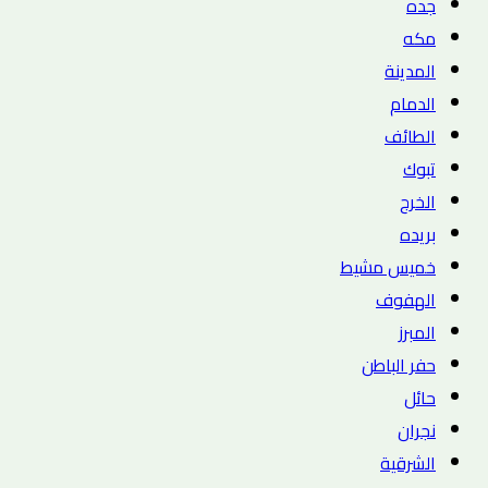
جده
مكه
المدينة
الدمام
الطائف
تبوك
الخرج
بريده
خميس مشيط
الهفوف
المبرز
حفر الباطن
حائل
نجران
الشرقية