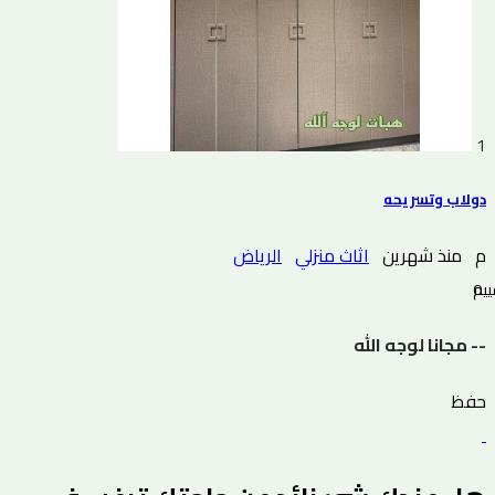
1
دولاب وتسريحه
م
منذ شهرين
اثاث منزلي
الرياض
0 التقييم
-- مجانا لوجه الله
حفظ