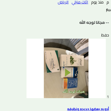
م
منذ يوم
اثاث منزلي
الرياض
0 التقييم
-- مجانا لوجه الله
حفظ
1
أدويه بعضها جديده ونظيفه