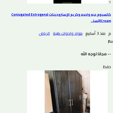
1
كالسيوم حبه واحده وكريم الإستروجينات (Conjugated Estrogens
Cream)(نسا...
م
منذ 3 أسابيع
مواد وادوات طبية
الرياض
0 التقييم
-- مجانا لوجه الله
حفظ