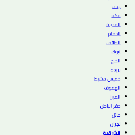
جده
مكه
المدينة
الدمام
الطائف
تبوك
الخرج
بريده
خميس مشيط
الهفوف
المبرز
حفر الباطن
حائل
نجران
الشرقية