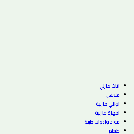
اثاث منزلي
ملابس
اواني منزلية
اجهزة منزلية
مواد وادوات طبية
طعام