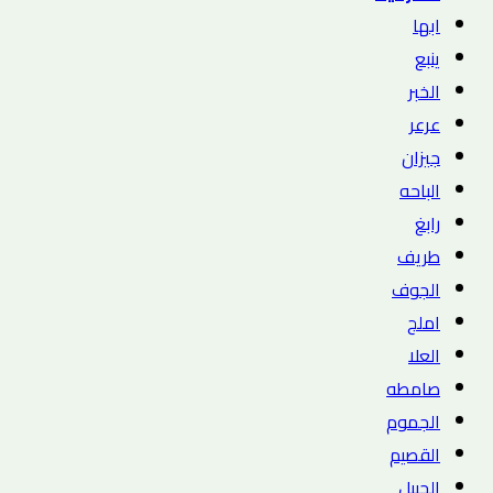
ابها
ينبع
الخبر
عرعر
جيزان
الباحه
رابغ
طريف
الجوف
املج
العلا
صامطه
الجموم
القصيم
الجبيل