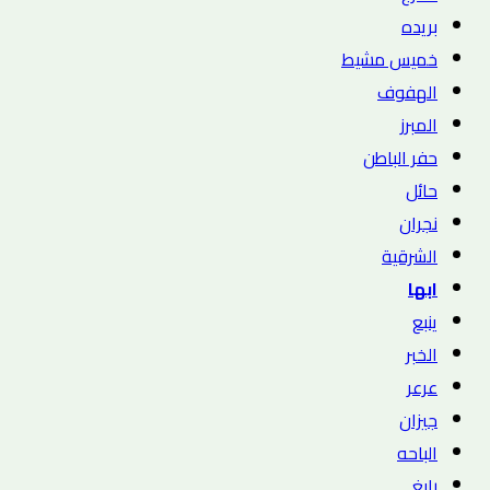
بريده
خميس مشيط
الهفوف
المبرز
حفر الباطن
حائل
نجران
الشرقية
ابها
ينبع
الخبر
عرعر
جيزان
الباحه
رابغ