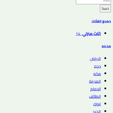
حسنا
جميع الفئات
اثاث منزلي
14
مدينه
الرياض
جده
مكه
المدينة
الدمام
الطائف
تبوك
الخرج