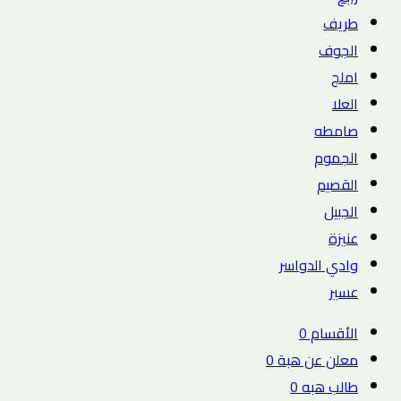
طريف
الجوف
املج
العلا
صامطه
الجموم
القصيم
الجبيل
عنيزة
وادي الدواسر
عسير
الأقسام
0
معلن عن هبة
0
طالب هبه
0