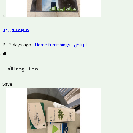
2
طاولة تلفزيون
P
3 days ago
Home furnishings
الرياض
التقي
-- مجانا لوجه الله
Save