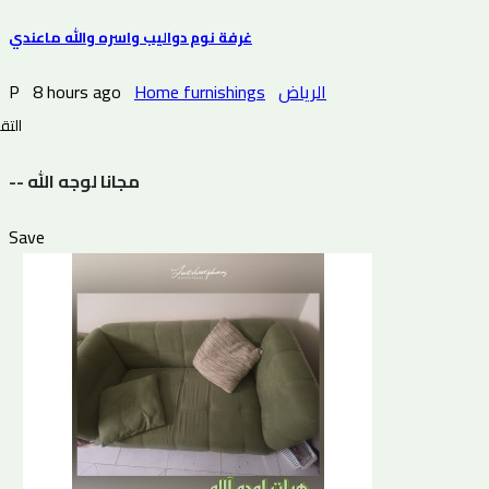
غرفة نوم دواليب واسره والله ماعندي
P
8 hours ago
Home furnishings
الرياض
التقي
-- مجانا لوجه الله
Save