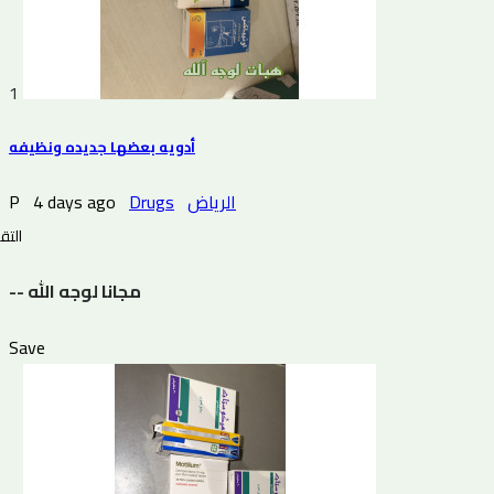
1
أدويه بعضها جديده ونظيفه
P
4 days ago
Drugs
الرياض
التقي
-- مجانا لوجه الله
Save