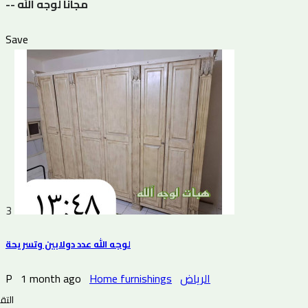
-- مجانا لوجه الله
Save
3
لوجه الله عدد دولابين وتسريحة
P
1 month ago
Home furnishings
الرياض
التقي