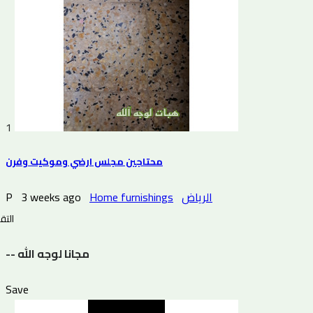
1
محتاجين مجلس ارضي وموكيت وفرن
P
3 weeks ago
Home furnishings
الرياض
التقي
-- مجانا لوجه الله
Save