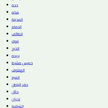
جده
مكه
المدينة
الدمام
الطائف
تبوك
الخرج
بريده
خميس مشيط
الهفوف
المبرز
حفر الباطن
حائل
نجران
الشرقية