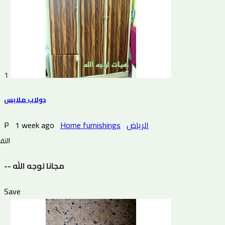
1
دولاب ملابس
P
1 week ago
Home furnishings
الرياض
التقي
-- مجانا لوجه الله
Save