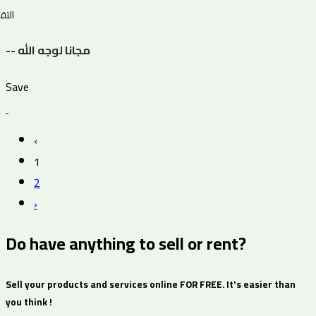
التقي
-- مجانا لوجه الله
Save
‹
1
2
›
Do have anything to sell or rent?
Sell your products and services online FOR FREE. It's easier than
you think !