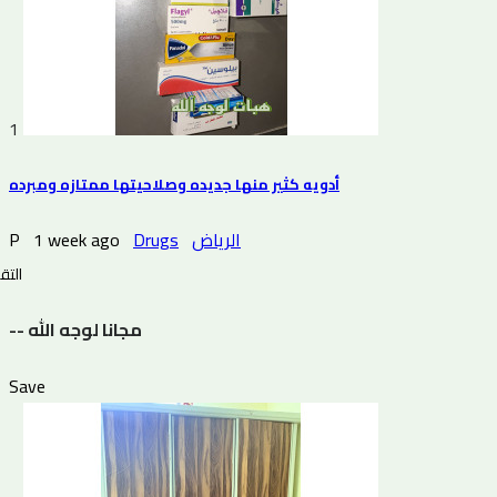
1
أدويه كثير منها جديده وصلاحيتها ممتازه ومبرده
P
1 week ago
Drugs
الرياض
التقي
-- مجانا لوجه الله
Save