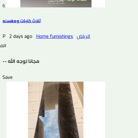
6
ثلاث كنبات ومغسله
P
2 days ago
Home furnishings
الرياض
التقي
-- مجانا لوجه الله
Save