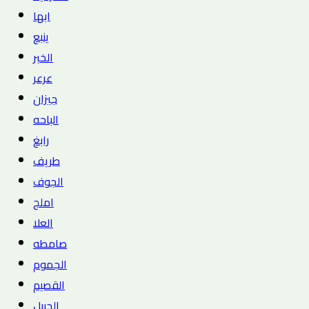
ابها
ينبع
الخبر
عرعر
جيزان
الباحه
رابغ
طريف
الجوف
املج
العلا
صامطه
الجموم
القصيم
الجبيل