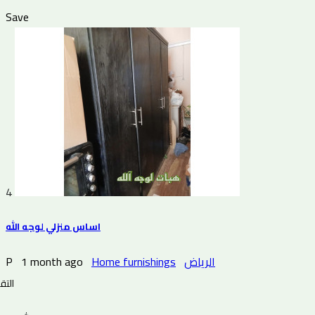
Save
4
اساس منزلي لوجه الله
P
1 month ago
Home furnishings
الرياض
التقي