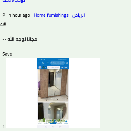
دولاب 6 دلفة
P
1 hour ago
Home furnishings
الرياض
التقي
-- مجانا لوجه الله
Save
1