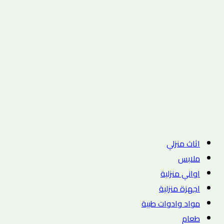
اثاث منزلي
ملابس
اواني منزلية
اجهزة منزلية
مواد وادوات طبية
طعام