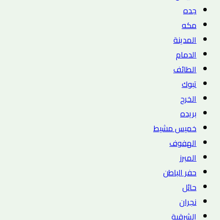
جده
مكه
المدينة
الدمام
الطائف
تبوك
الخرج
بريده
خميس مشيط
الهفوف
المبرز
حفر الباطن
حائل
نجران
الشرقية