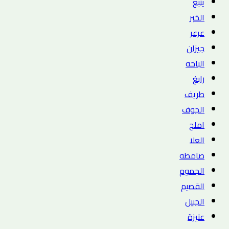
ينبع
الخبر
عرعر
جيزان
الباحه
رابغ
طريف
الجوف
املج
العلا
صامطه
الجموم
القصيم
الجبيل
عنيزة