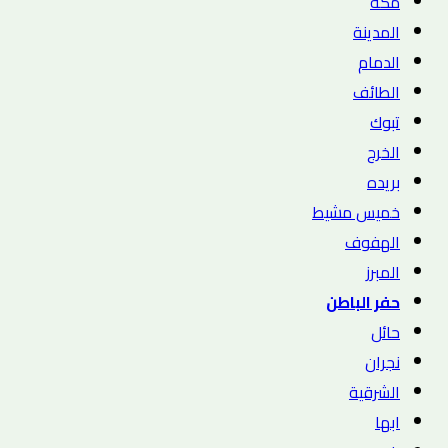
مكه
المدينة
الدمام
الطائف
تبوك
الخرج
بريده
خميس مشيط
الهفوف
المبرز
حفر الباطن
حائل
نجران
الشرقية
ابها