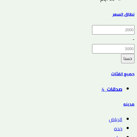
نطاق السعر
-
حسنا
جميع الفئات
صدقات
4
مدينه
الرياض
جده