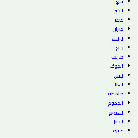
ينبع
الخبر
عرعر
جيزان
الباحه
رابغ
طريف
الجوف
املج
العلا
صامطه
الجموم
القصيم
الجبيل
عنيزة