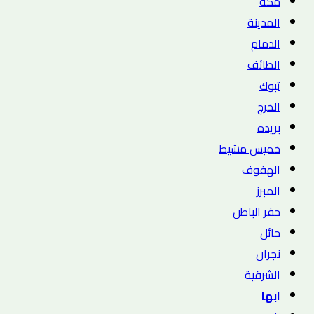
مكه
المدينة
الدمام
الطائف
تبوك
الخرج
بريده
خميس مشيط
الهفوف
المبرز
حفر الباطن
حائل
نجران
الشرقية
ابها