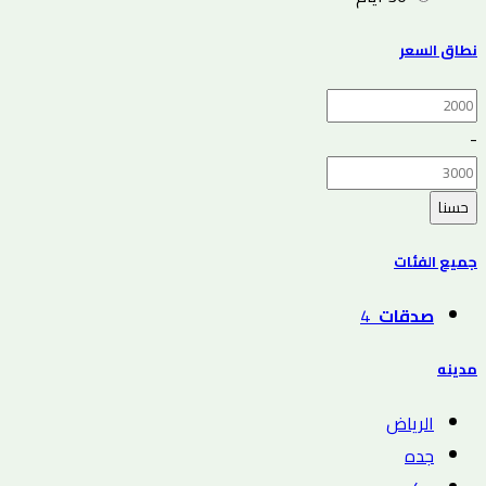
نطاق السعر
-
حسنا
جميع الفئات
صدقات
4
مدينه
الرياض
جده